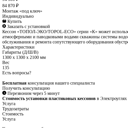
84 870 ₽
Монтаж «под ключ»
Индивидуально
Купить
Заказать с установкой
Кессон «ТОПОЛ-ЭКО/TOPOL-ECO» серии «К» может использоват
атмосферными и паводковыми водами скважины системы водосн
обслуживания и ремонта сопутствующего оборудования обустр
Характеристики
Габариты (Д/Ш/В)
1300 x 1300 x 2100 мм
Вес
135
Есть вопросы?
Бесплатная
консультация нашего специалиста
Получить консультацию
Перезвоним через 5 минут
Стоимость установки пластиковых кессонов
в Электроуглях
Услуга
Трудозатраты
Стоимость
Услуга