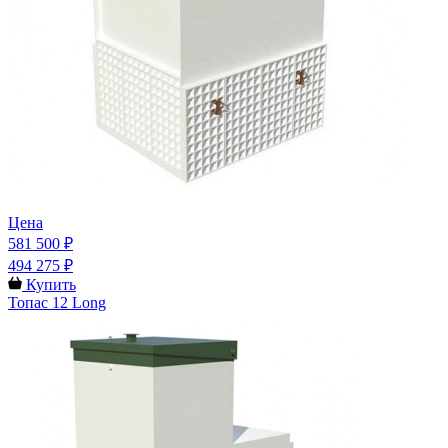
Цена
581 500 ₽
494 275 ₽
Купить
Топас 12 Long