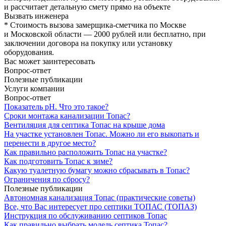
и рассчитает детальную смету прямо на объекте
Вызвать инженера
* Стоимость вызова замерщика-сметчика по Москве
и Московской области — 2000 рублей или бесплатно, при
заключении договора на покупку или установку
оборудования.
Вас может заинтересовать
Вопрос-ответ
Полезные публикации
Услуги компании
Вопрос-ответ
Показатель рН. Что это такое?
Сроки монтажа канализации Топас?
Вентиляция для септика Топас на крыше дома
На участке установлен Топас. Можно ли его выкопать и
перенести в другое место?
Как правильно расположить Топас на участке?
Как подготовить Топас к зиме?
Какую туалетную бумагу можно сбрасывать в Топас?
Ограничения по сбросу?
Полезные публикации
Автономная канализация Топас (практические советы)
Все, что Вас интересует про септики ТОПАС (ТОПАЗ)
Инструкция по обслуживанию септиков Топас
Как правильно выбрать модель септика Топас?