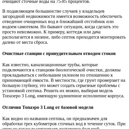
очищают сточные воды на 75-85 процентов.
В подавляющем большинстве случаев у владельцев
загородной недвижимости имеется возможность обеспечить
отведение очищенных вод в ближайший отстойник или
водоем самотеком. Но бывают ситуации, когда сделать это
просто невозможно. К примеру, коттедж или дача
располагается в низине, либо септик приходится монтировать
далеко от места сброса.
Очистные станции с принудительным отводом стоков
Как известно, канализационные трубы, которые
подключаются к станциям биологической очистки, должны
прокладываться с небольшим уклоном по отношению к
принимающей емкости. В местности, где грунт промерзает на
большую глубину, это может создать серьезные проблемы с
установкой септика. Решить их можно, выбирая модель
Топаэеро 3 Long, имеющую удлиненное исполнение корпуса.
Отличия Топаэро 3 Long от базовой модели
Как видно из названия септика, он предназначен для
обработки трех кубометров сточных вод в течение суток. При
этом он также выдерживает достаточно большой