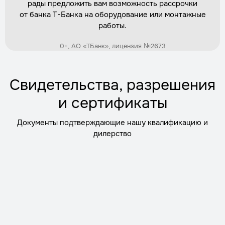
рады предложить вам возможность рассрочки
Заказать
от банка Т-Банка на оборудование или монтажные
работы.
Установка дренажной системы вокруг
0+, АО «ТБанк», лицензия №2673
кессона
Трудозатраты
1 день
Стоимость
по запросу
Свидетельства, разрешения
Заказать
и сертификаты
Документы подтверждающие нашу квалификацию и
Демонтаж старого кессона
дилерство
Трудозатраты
1 день
Стоимость
по запросу
Заказать
Обратная засыпка с уплотнением
Трудозатраты
2 часа
Стоимость
по запросу