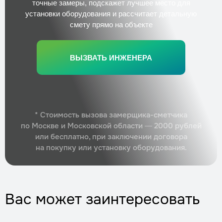
Заказать
точные замеры, подскажет лучшее место для
установки оборудования и рассчитает детальную
смету прямо на объекте
ВЫЗВАТЬ ИНЖЕНЕРА
* Стоимость вызова замерщика-сметчика
по Москве и Московской области — 2000 рублей
или бесплатно, при заключении договора
на покупку или установку оборудования.
Вас может заинтересовать