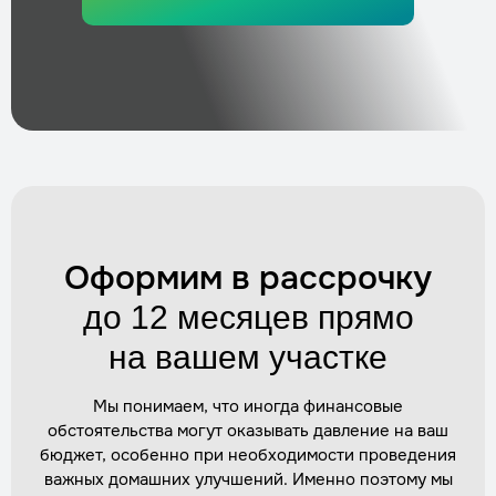
Трудозатраты
1 час
Стоимость
по запросу
Заказать
Прокладка труб от скважины в дом
Трудозатраты
1–2 дня
Стоимость
по запросу
Заказать
Оформим в рассрочку
Подключение кабелей и автоматики
до 12 месяцев прямо
Трудозатраты
1–2 часа
Стоимость
по запросу
на вашем участке
Заказать
Мы понимаем, что иногда финансовые
обстоятельства могут оказывать давление на ваш
Утепление кессона (внутри и снаружи)
бюджет, особенно при необходимости проведения
Трудозатраты
1 день
важных домашних улучшений. Именно поэтому мы
Стоимость
по запросу