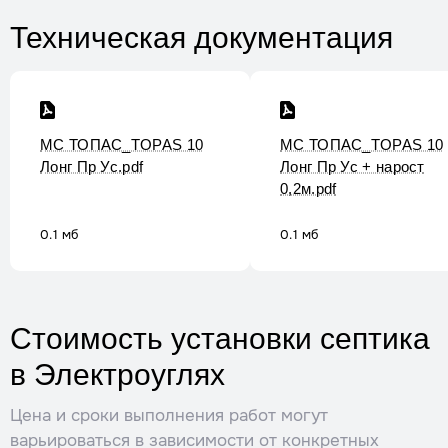
Техническая документация
МС ТОПАС_TOPAS 10
МС ТОПАС_TOPAS 10
Лонг Пр Ус.pdf
Лонг Пр Ус + нарост
0,2м.pdf
0.1 мб
0.1 мб
Стоимость установки септика
в Электроуглях
Цена и сроки выполнения работ могут
варьироваться в зависимости от конкретных