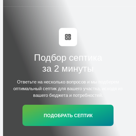
Заказать
Установка септика Евролос
Трудозатраты
1 день
Стоимость
по запросу
Заказать
Подбор септика
за 2 минуты
Шеф-монтаж септика
Трудозатраты
1 день
Стоимость
Ответьте на несколько вопросов и
мы подберем
по запросу
оптимальный септик для вашего участка,
исходя из
Заказать
вашего бюджета и потребностей.
Обслуживание септика (ежегодное)
ПОДОБРАТЬ СЕПТИК
Трудозатраты
2–3 часа
Стоимость
по запросу
Заказать