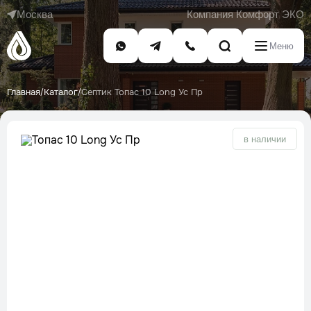
Москва
Компания Комфорт ЭКО
Меню
Главная
Каталог
Септик Топас 10 Long Ус Пр
/
/
в наличии