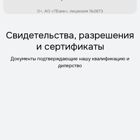
0+, АО «ТБанк», лицензия №2673
Демонтаж старого септика
Трудозатраты
1 день
Стоимость
по запросу
Свидетельства, разрешения
Заказать
и сертификаты
Документы подтверждающие нашу квалификацию и
Монтаж дренажной системы
дилерство
Трудозатраты
1–2 дня
Стоимость
по запросу
Заказать
Утепление септика для зимней эксплуатации
Трудозатраты
1 день
Стоимость
по запросу
Заказать