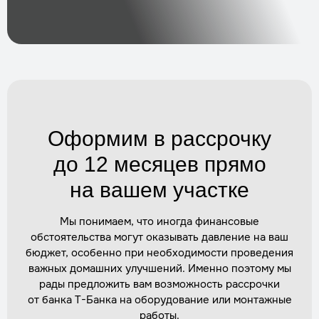
Ремонт и диагностика септика
Трудозатраты
1 день
Стоимость
по запросу
Заказать
Оформим в рассрочку
Замена компрессора в септике
Трудозатраты
2–3 часа
до 12 месяцев прямо
Стоимость
по запросу
на вашем участке
Заказать
Мы понимаем, что иногда финансовые
обстоятельства могут оказывать давление на ваш
Установка дополнительного оборудования
бюджет, особенно при необходимости проведения
(насосы)
важных домашних улучшений. Именно поэтому мы
Трудозатраты
1 день
рады предложить вам возможность рассрочки
Стоимость
по запросу
от банка Т-Банка на оборудование или монтажные
Заказать
работы.