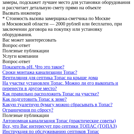
замеры, подскажет лучшее место для установки оборудования
и рассчитает детальную смету прямо на объекте
Вызвать инженера
* Стоимость вызова замерщика-сметчика по Москве
и Московской области — 2000 рублей или бесплатно, при
заключении договора на покупку или установку
оборудования.
Вас может заинтересовать
Вопрос-ответ
Полезные публикации
Услуги компании
Вопрос-ответ
Показатель рН. Что это такое?
Сроки монтажа канализации Топас?
Вентиляция для септика Топас на крыше дома
На участке установлен Топас. Можно ли его выкопать и
перенести в другое место?
Как правильно расположить Топас на участке?
Как подготовить Топас к зиме?
Какую туалетную бумагу можно сбрасывать в Топас?
Ограничения по сбросу?
Полезные публикации
Автономная канализация Топас (практические советы)
Все, что Вас интересует про септики ТОПАС (ТОПАЗ)
Инструкция по обслуживанию септиков Топас