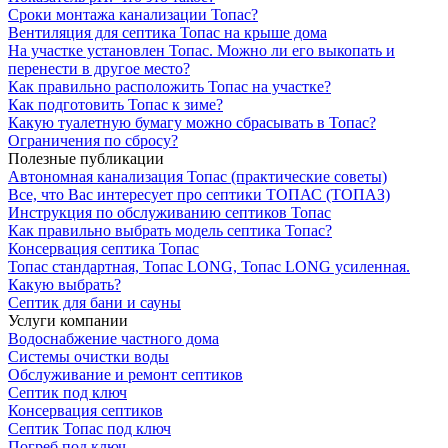
Сроки монтажа канализации Топас?
Вентиляция для септика Топас на крыше дома
На участке установлен Топас. Можно ли его выкопать и
перенести в другое место?
Как правильно расположить Топас на участке?
Как подготовить Топас к зиме?
Какую туалетную бумагу можно сбрасывать в Топас?
Ограничения по сбросу?
Полезные публикации
Автономная канализация Топас (практические советы)
Все, что Вас интересует про септики ТОПАС (ТОПАЗ)
Инструкция по обслуживанию септиков Топас
Как правильно выбрать модель септика Топас?
Консервация септика Топас
Топас стандартная, Топас LONG, Топас LONG усиленная.
Какую выбрать?
Септик для бани и сауны
Услуги компании
Водоснабжение частного дома
Системы очистки воды
Обслуживание и ремонт септиков
Септик под ключ
Консервация септиков
Септик Топас под ключ
Погреб под ключ