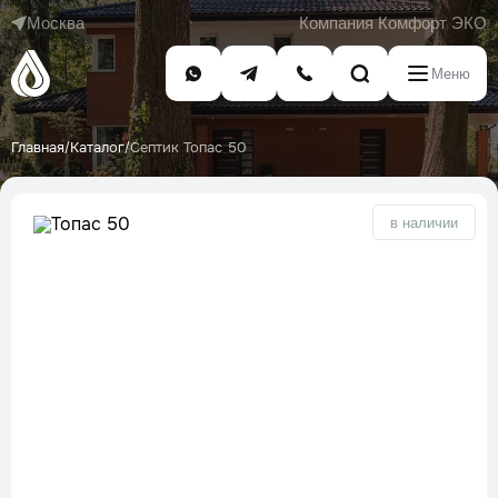
Москва
Компания Комфорт ЭКО
Меню
Главная
Каталог
Септик Топас 50
/
/
в наличии