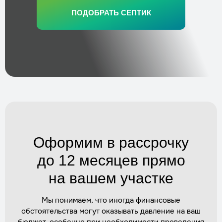
Стоимость
по запросу
ПОДОБРАТЬ СЕПТИК
Заказать
Ремонт и диагностика септика
Трудозатраты
1 день
Стоимость
по запросу
Заказать
Замена компрессора в септике
Трудозатраты
2–3 часа
Стоимость
по запросу
Оформим в рассрочку
Заказать
до 12 месяцев прямо
на вашем участке
Установка дополнительного оборудования
(насосы)
Мы понимаем, что иногда финансовые
Трудозатраты
1 день
обстоятельства могут оказывать давление на ваш
Стоимость
по запросу