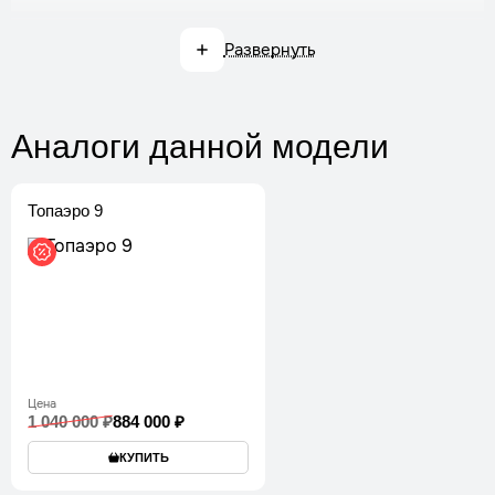
Установка септика ТОПАС
Трудозатраты
1 день
Развернуть
Стоимость
по запросу
Заказать
Аналоги
данной модели
Установка септика Волгарь
Трудозатраты
1 день
Топаэро 9
Стоимость
по запросу
Заказать
Установка септика Итал Био
Трудозатраты
1 день
Стоимость
по запросу
Цена
Заказать
1 040 000 ₽
884 000 ₽
КУПИТЬ
Установка септика Аквалос