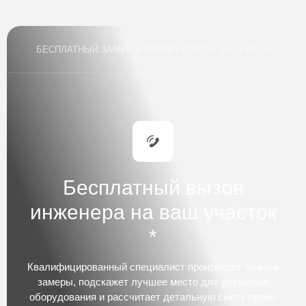
Аварийный выезд специалиста
Трудозатраты
3–4 часа
БЕСПЛАТНЫЙ ЗАМЕР И РАСЧЕТ СМЕТЫ ЗА 24 ЧАСА
Стоимость
по запросу
Заказать
Консервация септика на зиму
Трудозатраты
1 день
Стоимость
по запросу
Заказать
Бесплатный вызов
инженера на ваш участок
Расконсервация септика весной
*
Трудозатраты
1 день
Стоимость
по запросу
Квалифицированный специалист
произведет точные
Заказать
замеры, подскажет лучшее место для установки
оборудования и рассчитает детальную смету прямо