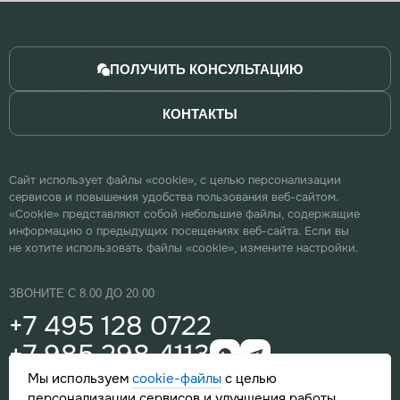
ПОЛУЧИТЬ КОНСУЛЬТАЦИЮ
КОНТАКТЫ
Сайт использует файлы «cookie», с целью персонализации
сервисов и повышения удобства пользования веб-сайтом.
«Cookie» представляют собой небольшие файлы, содержащие
информацию о предыдущих посещениях веб-сайта. Если вы
не хотите использовать файлы «cookie», измените настройки.
ЗВОНИТЕ С 8.00 ДО 20.00
+7 495 128 0722
+7 985 298 4113
Мы используем
cookie-файлы
с целью
info@topas-ts.ru
персонализации сервисов и улучшения работы