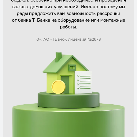
бюджет, особенно при необходимости проведения
Заказать
важных домашних улучшений. Именно поэтому мы
рады предложить вам возможность рассрочки
от банка Т-Банка на оборудование или монтажные
работы.
Демонтаж старого септика
Трудозатраты
1 день
0+, АО «ТБанк», лицензия №2673
Стоимость
по запросу
Заказать
Монтаж дренажной системы
Трудозатраты
1–2 дня
Стоимость
по запросу
Заказать
Утепление септика для зимней эксплуатации
Трудозатраты
1 день
Стоимость
по запросу
Заказать