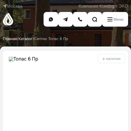
Москва
Компания Комфорт ЭКО
Меню
Главная
Каталог
Септик Топас 6 Пр
/
/
в наличии