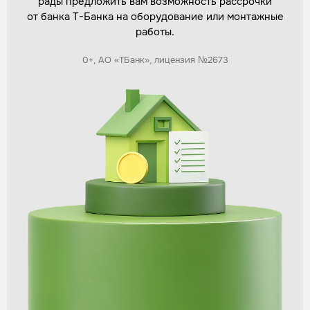
рады предложить вам возможность рассрочки
Стоимость
по запросу
от банка Т-Банка на оборудование или монтажные
Заказать
работы.
0+, АО «ТБанк», лицензия №2673
Демонтаж старого септика
Трудозатраты
1 день
Стоимость
по запросу
Заказать
Монтаж дренажной системы
Трудозатраты
1–2 дня
Стоимость
по запросу
Заказать
Утепление септика для зимней эксплуатации
Трудозатраты
1 день
Стоимость
по запросу