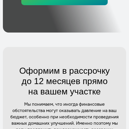
Стоимость
по запросу
Заказать
Ремонт и диагностика септика
Трудозатраты
1 день
Стоимость
по запросу
Заказать
Оформим в рассрочку
Замена компрессора в септике
Трудозатраты
2–3 часа
до 12 месяцев прямо
Стоимость
по запросу
на вашем участке
Заказать
Мы понимаем, что иногда финансовые
обстоятельства могут оказывать давление на ваш
Установка дополнительного оборудования
бюджет, особенно при необходимости проведения
(насосы)
важных домашних улучшений. Именно поэтому мы
Трудозатраты
1 день