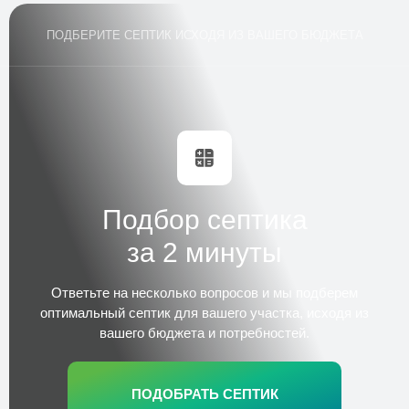
Установка септика Аквалос
Трудозатраты
1 день
ПОДБЕРИТЕ СЕПТИК ИСХОДЯ ИЗ ВАШЕГО БЮДЖЕТА
Стоимость
по запросу
Заказать
Установка септика Евролос
Трудозатраты
1 день
Стоимость
по запросу
Заказать
Подбор септика
за 2 минуты
Шеф-монтаж септика
Трудозатраты
1 день
Стоимость
Ответьте на несколько вопросов и
мы подберем
по запросу
оптимальный септик для вашего участка,
исходя из
Заказать
вашего бюджета и потребностей.
Обслуживание септика (ежегодное)
ПОДОБРАТЬ СЕПТИК
Трудозатраты
2–3 часа